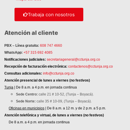
Trabaja con nosotros
Atención al cliente
PBX – Línea gratuita:
608 747 4660
WhatsApp:
+57 315 692 4085
Notificaciones judiciales:
secretariageneral@cctunja.org.co
Recepción de facturación electrónica:
contactenos@cctunja.org.co
Consultas adicionales:
info@cctunja.org.co
Atención
presencial de lunes a viernes (no festivos)
Tunja
| De 8 a.m. a 4 p.m. en jornada continua
Sede Centro:
calle 21 # 10-52, (Tunja – Boyacá).
Sede Norte:
calle 35 # 10-09, (Tunja – Boyacá).
Oficinas en municipios
| De 8 a.m. a 12 m. y de 2 p.m. a 5 p.m.
Atención telefónica y virtual, de lunes a viernes (no festivos)
De 8 a.m. a 4 p.m. en jornada continua