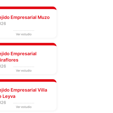
ejido Empresarial Muzo
026
ejido Empresarial
iraflores
026
ejido Empresarial Villa
e Leyva
026