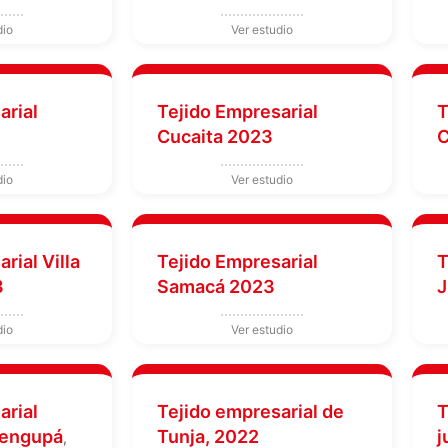
arial
Tejido Empresarial
T
Cucaita 2023
C
rial Villa
Tejido Empresarial
T
3
Samacá 2023
J
arial
Tejido empresarial de
T
Lengupá
Tunja, 2022
j
,