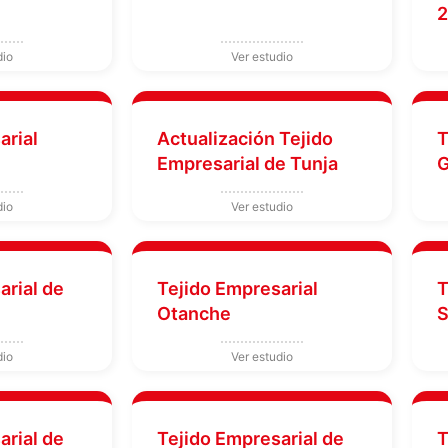
2
arial
Actualización Tejido
T
Empresarial de Tunja
G
arial de
Tejido Empresarial
T
Otanche
S
arial de
Tejido Empresarial de
T