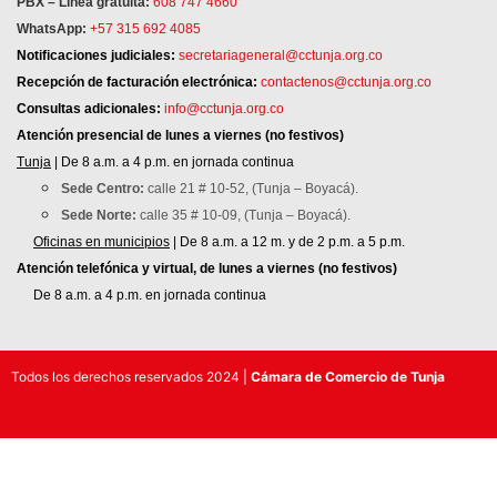
PBX – Línea gratuita:
608 747 4660
WhatsApp:
+57 315 692 4085
Notificaciones judiciales:
secretariageneral@cctunja.org.co
Recepción de facturación electrónica:
contactenos@cctunja.org.co
Consultas adicionales:
info@cctunja.org.co
Atención
presencial de lunes a viernes (no festivos)
Tunja
| De 8 a.m. a 4 p.m. en jornada continua
Sede Centro:
calle 21 # 10-52, (Tunja – Boyacá).
Sede Norte:
calle 35 # 10-09, (Tunja – Boyacá).
Oficinas en municipios
| De 8 a.m. a 12 m. y de 2 p.m. a 5 p.m.
Atención telefónica y virtual, de lunes a viernes (no festivos)
De 8 a.m. a 4 p.m. en jornada continua
Todos los derechos reservados 2024 |
Cámara de Comercio de Tunja