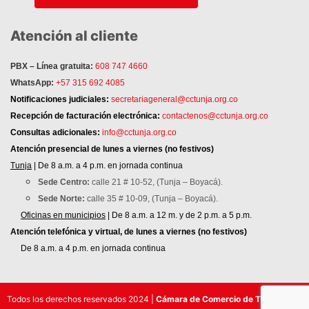
Atención al cliente
PBX – Línea gratuita:
608 747 4660
WhatsApp:
+57 315 692 4085
Notificaciones judiciales:
secretariageneral@cctunja.org.co
Recepción de facturación electrónica:
contactenos@cctunja.org.co
Consultas adicionales:
info@cctunja.org.co
Atención
presencial de lunes a viernes (no festivos)
Tunja
| De 8 a.m. a 4 p.m. en jornada continua
Sede Centro:
calle 21 # 10-52, (Tunja – Boyacá).
Sede Norte:
calle 35 # 10-09, (Tunja – Boyacá).
Oficinas en municipios
| De 8 a.m. a 12 m. y de 2 p.m. a 5 p.m.
Atención telefónica y virtual, de lunes a viernes (no festivos)
De 8 a.m. a 4 p.m. en jornada continua
Todos los derechos reservados 2024 |
Cámara de Comercio de Tunja