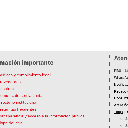
Atenc
rmación importante
PBX – Lí
olíticas y cumplimiento legal.
WhatsAp
roveedores
Notifica
osotros
Recepció
omunícate con la Junta
Consulta
irectorio institucional
Atenció
reguntas frecuentes
Tunja
| D
ransparencia y acceso a la información pública
S
apa del sitio
S