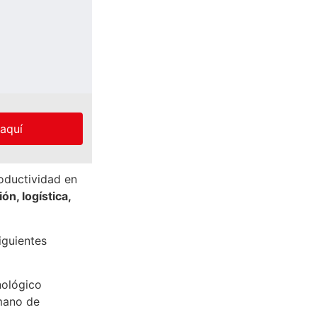
 aquí
oductividad en
n, logística,
iguientes
nológico
mano de