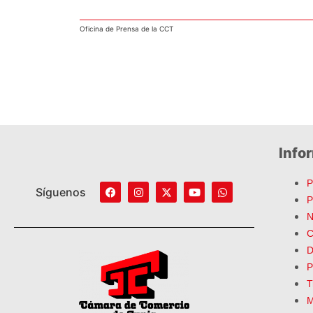
Oficina de Prensa de la CCT
Info
P
Síguenos
P
N
C
D
P
T
M