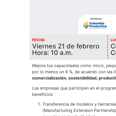
FECHA
LU
Mejora tus indicadores da productividad y
Viernes 21 de febrero
C
Hora: 10 a.m.
C
Mejora tus capacidades como micro, pequ
por lo menos un 8 %, de acuerdo con las l
comercialización, sostenibilidad, producti
Las empresas que participen en el program
beneficios:
Transferencia de modelos y herramie
(Manufacturing Extension Partnershi