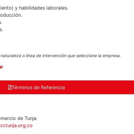
ento) y habilidades laborales.
roducción.
.
s.
 naturaleza o línea de intervención que seleccione la empresa.
ar
Términos de Referencia
omercio de Tunja
@cctunja.org.co