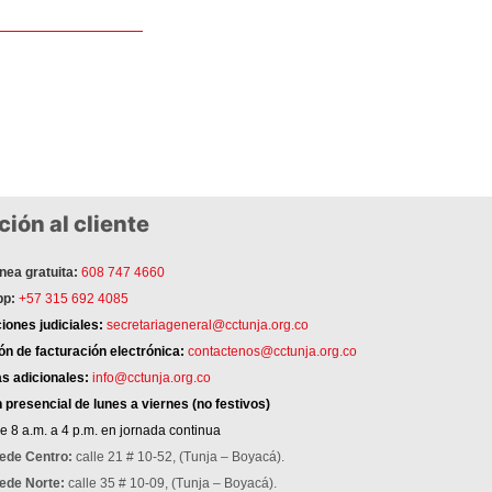
ión al cliente
nea gratuita:
608 747 4660
p:
+57 315 692 4085
ciones judiciales:
secretariageneral@cctunja.org.co
n de facturación electrónica:
contactenos@cctunja.org.co
s adicionales:
info@cctunja.org.co
n
presencial de lunes a viernes (no festivos)
e 8 a.m. a 4 p.m. en jornada continua
ede Centro:
calle 21 # 10-52, (Tunja – Boyacá).
ede Norte:
calle 35 # 10-09, (Tunja – Boyacá).