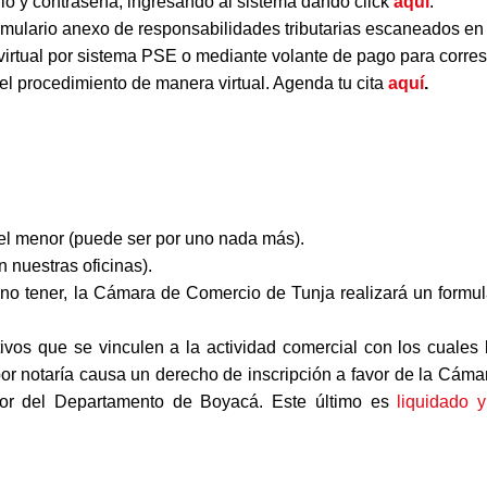
ario y contraseña, ingresando al sistema dando click
aquí
.
rmulario anexo de responsabilidades tributarias escaneados en
 virtual por sistema PSE o mediante volante de pago para corr
r el procedimiento de manera virtual. Agenda tu cita
aquí
.
del menor (puede ser por uno nada más).
 nuestras oficinas).
o tener, la Cámara de Comercio de Tunja realizará un formul
tivos que se vinculen a la actividad comercial con los cuales
 por notaría causa un derecho de inscripción a favor de la Cám
avor del Departamento de Boyacá. Este último es
liquidado 