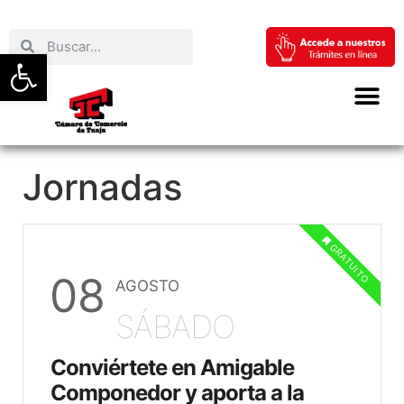
Abrir barra de herramientas
Jornadas
GRATUITO
08
AGOSTO
SÁBADO
Conviértete en Amigable
Componedor y aporta a la