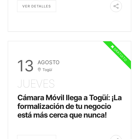
VER DETALLES
GRATUITO
13
AGOSTO
Togüí
JUEVES
Cámara Móvil llega a Togüí: ¡La
formalización de tu negocio
está más cerca que nunca!