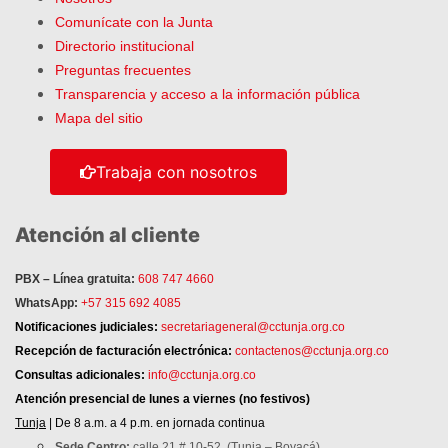
Comunícate con la Junta
Directorio institucional
Preguntas frecuentes
Transparencia y acceso a la información pública
Mapa del sitio
Trabaja con nosotros
Atención al cliente
PBX – Línea gratuita:
608 747 4660
WhatsApp:
+57 315 692 4085
Notificaciones judiciales:
secretariageneral@cctunja.org.co
Recepción de facturación electrónica:
contactenos@cctunja.org.co
Consultas adicionales:
info@cctunja.org.co
Atención
presencial de lunes a viernes (no festivos)
Tunja
| De 8 a.m. a 4 p.m. en jornada continua
Sede Centro:
calle 21 # 10-52, (Tunja – Boyacá).