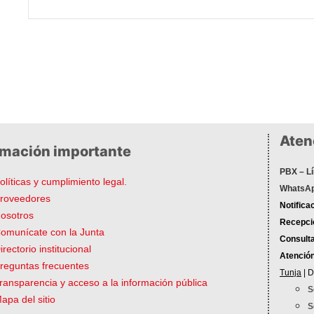
Atenc
rmación importante
PBX – Lí
olíticas y cumplimiento legal.
WhatsAp
roveedores
Notifica
osotros
Recepció
omunícate con la Junta
Consulta
irectorio institucional
Atenció
reguntas frecuentes
Tunja
| D
ransparencia y acceso a la información pública
S
apa del sitio
S