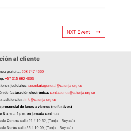
NXT Event
ión al cliente
nea gratuita:
608 747 4660
p:
+57 315 692 4085
ciones judiciales:
secretariageneral@cctunja.org.co
n de facturación electrónica:
contactenos@cctunja.org.co
s adicionales:
info@cctunja.org.co
n
presencial de lunes a viernes (no festivos)
e 8 a.m. a 4 p.m. en jornada continua
ede Centro:
calle 21 # 10-52, (Tunja – Boyacá).
ede Norte:
calle 35 # 10-09, (Tunja – Boyacá).