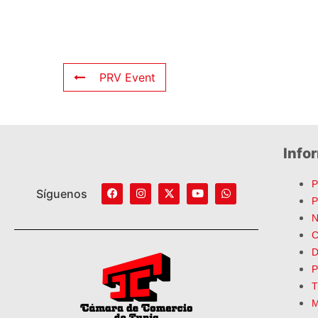
PRV Event
Info
P
Síguenos
P
N
C
D
P
T
M