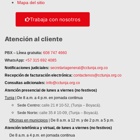
Mapa del sitio
Trabaja con nosotros
Atención al cliente
PBX – Línea gratuita:
608 747 4660
WhatsApp:
+57 315 692 4085
Notificaciones judiciales:
secretariageneral@cctunja.org.co
Recepción de facturación electrónica:
contactenos@cctunja.org.co
Consultas adicionales:
info@cctunja.org.co
Atención
presencial de lunes a viernes (no festivos)
Tunja
| De 8 a.m. a 4 p.m. en jornada continua
Sede Centro:
calle 21 # 10-52, (Tunja – Boyacá).
Sede Norte:
calle 35 # 10-09, (Tunja – Boyacá).
Oficinas en municipios
| De 8 a.m. a 12 m. y de 2 p.m. a 5 p.m.
Atención telefónica y virtual, de lunes a viernes (no festivos)
De 8 a.m. a 4 p.m. en jornada continua