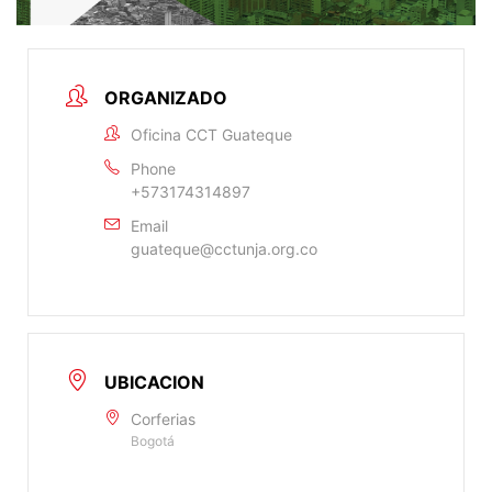
ORGANIZADO
Oficina CCT Guateque
Phone
+573174314897
Email
guateque@cctunja.org.co
UBICACION
Corferias
Bogotá