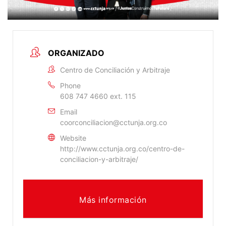
ORGANIZADO
Centro de Conciliación y Arbitraje
Phone
608 747 4660 ext. 115
Email
coorconciliacion@cctunja.org.co
Website
http://www.cctunja.org.co/centro-de-
conciliacion-y-arbitraje/
Más información