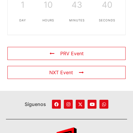
1
10
43
39
DAY
HOURS
MINUTES
SECONDS
PRV Event
NXT Event
Síguenos