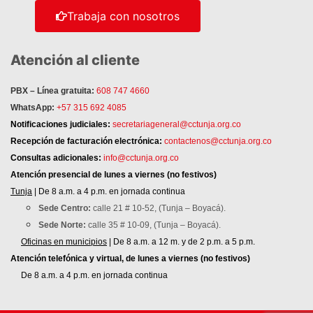
Trabaja con nosotros
Atención al cliente
PBX – Línea gratuita:
608 747 4660
WhatsApp:
+57 315 692 4085
Notificaciones judiciales:
secretariageneral@cctunja.org.co
Recepción de facturación electrónica:
contactenos@cctunja.org.co
Consultas adicionales:
info@cctunja.org.co
Atención
presencial de lunes a viernes (no festivos)
Tunja
| De 8 a.m. a 4 p.m. en jornada continua
Sede Centro:
calle 21 # 10-52, (Tunja – Boyacá).
Sede Norte:
calle 35 # 10-09, (Tunja – Boyacá).
Oficinas en municipios
| De 8 a.m. a 12 m. y de 2 p.m. a 5 p.m.
Atención telefónica y virtual, de lunes a viernes (no festivos)
De 8 a.m. a 4 p.m. en jornada continua