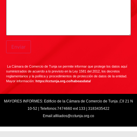
La Cámara de Comercio de Tunja se permite informar que protege los datos aquí
suministrados de acuerdo a lo previsto en la Ley 1581 del 2012, los decretos
reglamentarios y la política y procedimientos de protección de datos de la entidad.
Mayor información:
https://cctunja.org.co/habeasdata/
MAYORES INFORMES: Edificio de la Cámara de Comercio de Tunja ,Cll 21 N
10-52 | Telefonos:7474660 ext 133 | 3183435422
Email:afiliados@cctunja.org.co