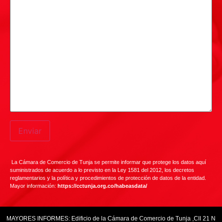
La Cámara de Comercio de Tunja se permite informar que protege los datos aquí
suministrados de acuerdo a lo previsto en la Ley 1581 del 2012, los decretos
reglamentarios y la política y procedimientos de protección de datos de la entidad.
Mayor información:
https://cctunja.org.co/habeasdata/
MAYORES INFORMES: Edificio de la Cámara de Comercio de Tunja ,Cll 21 N