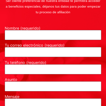
Ser cliente preferencial de nuestra entidad te permitirá acceder
a beneficios especiales, déjanos tus datos para poder empezar
tu proceso de afiliación
Nombre (requerido)
Tu correo electrónico (requerido)
Tu teléfono (requerido)
Asunto
Mensaje