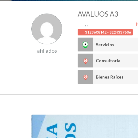
AVALUOS A3
, ,
3123608142 - 3224337606
Servicios
afiliados
Consultoría
Bienes Raíces