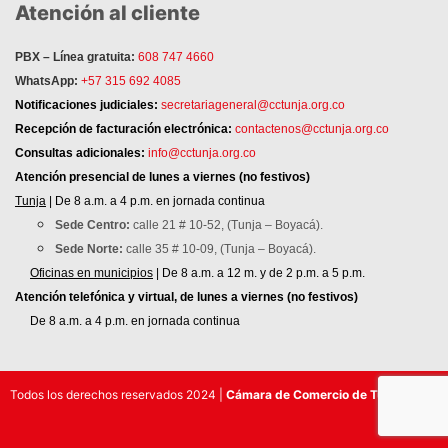
Atención al cliente
PBX – Línea gratuita:
608 747 4660
WhatsApp:
+57 315 692 4085
Notificaciones judiciales:
secretariageneral@cctunja.org.co
Recepción de facturación electrónica:
contactenos@cctunja.org.co
Consultas adicionales:
info@cctunja.org.co
Atención
presencial de lunes a viernes (no festivos)
Tunja
| De 8 a.m. a 4 p.m. en jornada continua
Sede Centro:
calle 21 # 10-52, (Tunja – Boyacá).
Sede Norte:
calle 35 # 10-09, (Tunja – Boyacá).
Oficinas en municipios
| De 8 a.m. a 12 m. y de 2 p.m. a 5 p.m.
Atención telefónica y virtual, de lunes a viernes (no festivos)
De 8 a.m. a 4 p.m. en jornada continua
Todos los derechos reservados 2024 |
Cámara de Comercio de Tunja